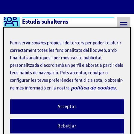
Logo Ágora
Estudis subalterns
Saltar al contingut
Fem servir
cookies
pròpies i de tercers per poder-te oferir
correctament totes les funcionalitats del lloc web, amb
finalitats analítiques i per mostrar-te publicitat
Semestre 20211 - Aula 224
Uncategorized
personalitzada d'acord amb un perfil elaborat a partir dels
Uncategorized
teus hàbits de navegació. Pots acceptar, rebutjar o
configurar les teves preferències fent clic a sota, o obtenir-
ne més informació en la nostra
política de cookies.
Benvinguts i benvingudes!
Publicat per
Publicat per
Quelic Berga Carreras
Visibilitat:
Data de publicació
8 setembre, 2021 11:10 pm
Públic
-
8 Set. 2021
Acceptar
Rebutjar